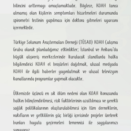
bilincini arttırmayı amaçlamaktadır. Böylece, KOAH tanısı
almamış olan kişilerin semptomları hissetmeleri durumunda
spirometri testinin yapılması için doktora gitmeleri uyarısını
içermektedir.
Türkiye Solunum Araştırmaları Derneği (TÜSAD) KOAH Çalışma
Grubu olarak planladığımız etkinlikler; İstanbul ve Ankara’da
büyük alışveriş merkezlerinde kurulacak standlarda halka
bilgilendirici KOAH el broşürleri dağıtmak, ulusal medyada
KOAH ile ilgili haberler yayınlatmak ve ulusal televizyon
kanallarında programlar yapmak olacaktır.
Ülkemizde üçüncü en sık ölüm nedeni olan KOAH konusunda
halkın bilinçlendirilmesi, risk faktörlerinin azaltılması ve gerekli
sağlık politikalarının oluşturulabilmesi için tüm derneklerin,
vakıfların ve yetkililerin güç birliği içerisinde projeler üreterek
bunları hayata geçirmeleri temennisi ile saygılarımızı
sunuyoruz.