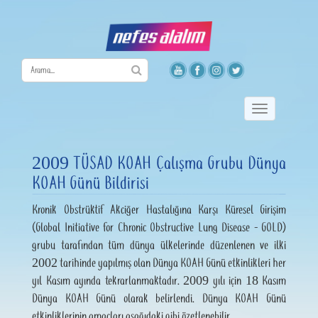
Toggle
navigation
2009 TÜSAD KOAH Çalışma Grubu Dünya
KOAH Günü Bildirisi
Kronik Obstrüktif Akciğer Hastalığına Karşı Küresel Girişim
(Global Initiative for Chronic Obstructive Lung Disease - GOLD)
grubu tarafından tüm dünya ülkelerinde düzenlenen ve ilki
2002 tarihinde yapılmış olan Dünya KOAH Günü etkinlikleri her
yıl Kasım ayında tekrarlanmaktadır. 2009 yılı için 18 Kasım
Dünya KOAH Günü olarak belirlendi. Dünya KOAH Günü
etkinliklerinin amaçları aşağıdaki gibi özetlenebilir.