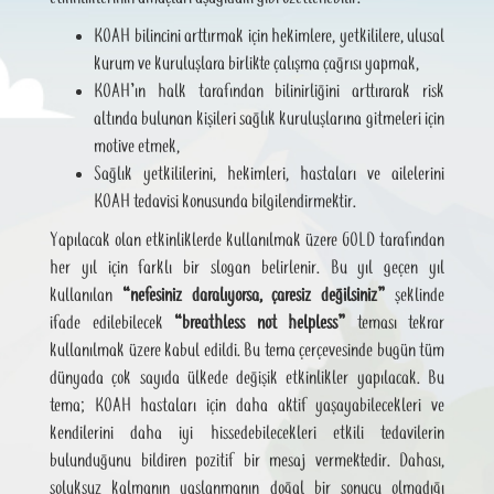
KOAH bilincini arttırmak için hekimlere, yetkililere, ulusal
kurum ve kuruluşlara birlikte çalışma çağrısı yapmak,
KOAH’ın halk tarafından bilinirliğini arttırarak risk
altında bulunan kişileri sağlık kuruluşlarına gitmeleri için
motive etmek,
Sağlık yetkililerini, hekimleri, hastaları ve ailelerini
KOAH tedavisi konusunda bilgilendirmektir.
Yapılacak olan etkinliklerde kullanılmak üzere GOLD tarafından
her yıl için farklı bir slogan belirlenir. Bu yıl geçen yıl
kullanılan
“nefesiniz daralıyorsa, çaresiz değilsiniz”
şeklinde
ifade edilebilecek
“breathless not helpless”
teması tekrar
kullanılmak üzere kabul edildi. Bu tema çerçevesinde bugün tüm
dünyada çok sayıda ülkede değişik etkinlikler yapılacak. Bu
tema; KOAH hastaları için daha aktif yaşayabilecekleri ve
kendilerini daha iyi hissedebilecekleri etkili tedavilerin
bulunduğunu bildiren pozitif bir mesaj vermektedir. Dahası,
soluksuz kalmanın yaşlanmanın doğal bir sonucu olmadığı