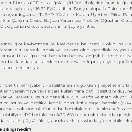
ner Fibrozis (İPF) hastalığıyla ilgili küresel ölçekte farkındalığı a
 amacıyla bu yıl 16-22 Eylül tarihleri Dünya İdiopatik Pulmoner F
isine başvurduğumuz TÜSAD Yürütme Kurulu Üyesi ve Difüz Par
alıklar Çalışma Grubu Başkan Yardımcısı Prof. Dr. Oğuzhan Okut
. Dr. Oğuzhan Okutan, sorularımızı şöyle yanıtladı:
 esnekliğini kaybetmesi ile karakterize bir hastalık olup, halk a
lardan biri. Hastalık kronik ve ilerleyici olup, genellikle 55 yaş ü
artıyor. Hastalığın seyri hastadan hastaya değişiklik gösterebiliyo
en bazılarında akut alevlenmeler veya hızlı progresyon görülebil
n tahmin edilemiyor.
belirtisi olmayabilir. Hastalıkta en sık görülen şikayetler eforla 
tlerin yaşlanmaya veya sigara kullanımına bağlı geliştiğini düşüneb
çıkar ve ilerliyor. Öksürük genellikle kuru vasıfta ve inatçı oluyor.
âyetler, astım ve özellikle kronik obstrüktif akciğer hastalığı (KOA
apılması çok önemli. Çünkü bu hastalıklarda kullanılan nefes açıcı 
 olabiliyor. İPF hastalarının %30-60’da parmak uçlarında geniş
 halsizlik, güçsüzlük, iştahsızlık ve kilo kaybı da gözlenebilmekt
sıklığı nedir?