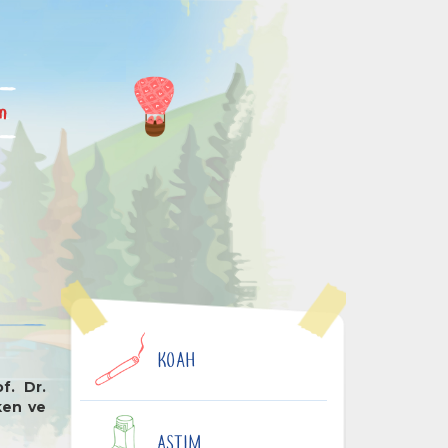
im
KOAH
f. Dr.
ken ve
ASTIM