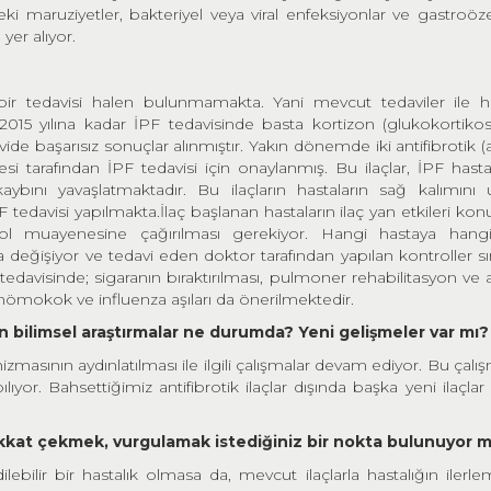
sleki maruziyetler, bakteriyel veya viral enfeksiyonlar ve gastroöz
 yer alıyor.
r tedavisi halen bulunmamakta. Yani mevcut tedaviler ile ha
 yılına kadar İPF tedavisinde basta kortizon (glukokortikos
vide başarısız sonuçlar alınmıştır. Yakın dönemde iki antifibrotik (
resi tarafından İPF tedavisi için onaylanmış. Bu ilaçlar, İPF hasta
aybını yavaşlatmaktadır. Bu ilaçların hastaların sağ kalımını u
PF tedavisi yapılmakta.İlaç başlanan hastaların ilaç yan etkileri ko
trol muayenesine çağırılması gerekiyor. Hangi hastaya hangi
 değişiyor ve tedavi eden doktor tarafından yapılan kontroller sı
lık tedavisinde; sigaranın bıraktırılması, pulmoner rehabilitasyon ve
nömokok ve influenza aşıları da önerilmektedir.
in bilimsel araştırmalar ne durumda? Yeni gelişmeler var mı?
asının aydınlatılması ile ilgili çalışmalar devam ediyor. Bu çalış
yor. Bahsettiğimiz antifibrotik ilaçlar dışında başka yeni ilaçlar il
dikkat çekmek, vurgulamak istediğiniz bir nokta bulunuyor 
ebilir bir hastalık olmasa da, mevcut ilaçlarla hastalığın ilerle