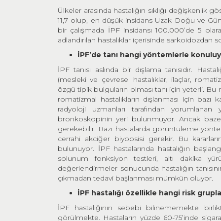
Ülkeler arasında hastalığın sıklığı değişkenlik 
11,7 olup, en düşük insidans Uzak Doğu ve Gün
bir çalışmada İPF insidansı 100.000’de 5 olara
adlandırılan hastalıklar içerisinde sarkoidozdan so
İPF’de tanı hangi yöntemlerle konuluyor
İPF tanısı aslında bir dışlama tanısıdır. Hast
(mesleki ve çevresel hastalıklar, ilaçlar, rom
özgü tipik bulguların olması tanı için yeterli. B
romatizmal hastalıkların dışlanması için bazı 
radyoloji uzmanları tarafından yorumlanan 
bronkoskopinin yeri bulunmuyor. Ancak bazen a
gerekebilir. Bazı hastalarda görüntüleme yönte
cerrahi akciğer biyopsisi gerekir. Bu kararları
bulunuyor. İPF hastalarında hastalığın başlangı
solunum fonksiyon testleri, altı dakika yü
değerlendirmeler sonucunda hastalığın tanısını
çıkmadan tedavi başlanması mümkün oluyor.
İPF hastalığı özellikle hangi risk grup
İPF hastalığının sebebi bilinememekte birlik
görülmekte. Hastaların yüzde 60-75’inde sigara