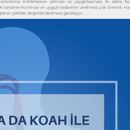
görüntüleme imkânlarının artması ve yaygınlaşması ile daha faz
k tanısının konması ve uygun tedavinin verilmesi çok önemli. Has
iner şekilde değerlendirilmesi gerekiyor.