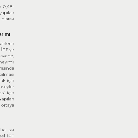
e 0,48-
yapılan
 olarak
ar mı
enlerin
 İPF’ye
uayene,
neyimli
ısında
pılması
ak için
nseyler
si için
apılan
 ortaya
aha sık
sel İPF