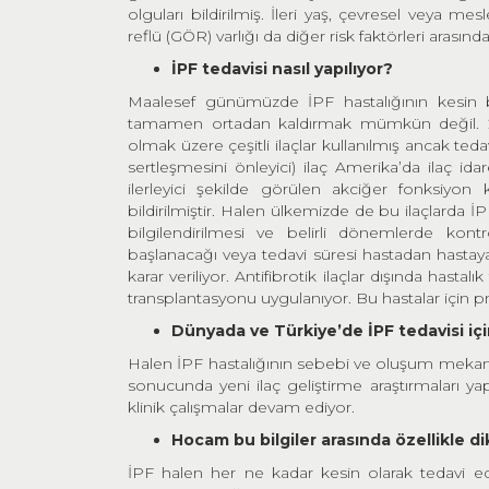
olguları bildirilmiş. İleri yaş, çevresel veya me
reflü (GÖR) varlığı da diğer risk faktörleri arasında
İPF tedavisi nasıl yapılıyor?
Maalesef günümüzde İPF hastalığının kesin bi
tamamen ortadan kaldırmak mümkün değil. 2015
olmak üzere çeşitli ilaçlar kullanılmış ancak teda
sertleşmesini önleyici) ilaç Amerika’da ilaç ida
ilerleyici şekilde görülen akciğer fonksiyon k
bildirilmiştir. Halen ülkemizde de bu ilaçlarda İ
bilgilendirilmesi ve belirli dönemlerde kon
başlanacağı veya tedavi süresi hastadan hastaya
karar veriliyor. Antifibrotik ilaçlar dışında hasta
transplantasyonu uygulanıyor. Bu hastalar için p
Dünyada ve Türkiye’de İPF
tedavisi iç
Halen İPF hastalığının sebebi ve oluşum mekanizm
sonucunda yeni ilaç geliştirme araştırmaları yapılı
klinik çalışmalar devam ediyor.
Hocam bu bilgiler arasında özellikle 
İPF halen her ne kadar kesin olarak tedavi edil