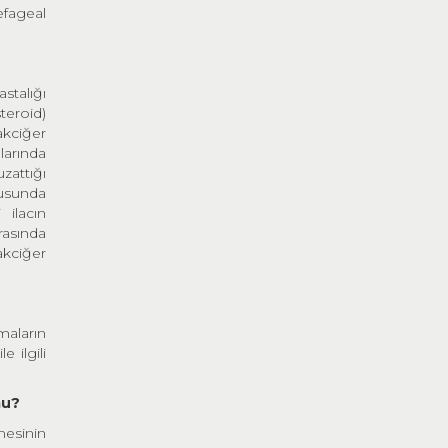
efageal
stalığı
teroid)
akciğer
larında
zattığı
nusunda
 ilacın
rasında
 akciğer
maların
e ilgili
mu?
mesinin