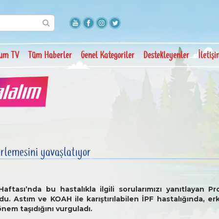
um TV
Tüm Haberler
Genel Kategoriler
Destekleyenler
İletiş
lerlemesini yavaşlatıyor
ftası’nda bu hastalıkla ilgili sorularımızı yanıtlayan Pro
. Astım ve KOAH ile karıştırılabilen İPF hastalığında, er
önem taşıdığını vurguladı.