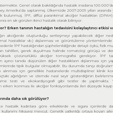
göstermekte. Genel olarak bakıldığında hastalık insidansı 100.000’d
ey Amerika’da saptanmış. Ülkemizde 2007-2009 yılları arasında 
k bulunmuş. İPF, diffüz parankimal akciğer hastalıkları (DPAH)
nra en sık görülen ikinci hastalık olarak biliniyor.
? Erken tanının hastalığın tedavisini kolaylaştırıcı etkisi v
alığın akciğerde oluşturduğu sertleşmeyi yapabilecek diğer ned
atizmal hastalıklar vb.) dışlanması ve görüntüleme yöntemlerinde
u nedenle İPF hastalığından şüphelenildiğinde detaylı öykü, fizik m
kan tahlilleri, gerek duyulması halinde romatoloji görüşü ve
de
yüksek çözünürlüklü akciğer tomografisi gerekiyor. İPF tan
yırıcı tanıda düşünülen diğer hastalıkların dışlanması için ya
mlerinde tipik bulgular olmayabilir. Bu durumda tanıyı doğrulam
n alınması için genellikle hastanelerde multidispliner klinik ko
çtaki ağırlığının ve izlemde nasıl seyir gösterdiğinin belirlenme
rüme testi ve ekokardiyografi gibi testler de yapılmakta. Y
n erken konması ile akciğer fonksiyonlarında ileri düzeyde kayıp
larında daha sık görülüyor?
te hastalık kadınlara göre erkeklerde ve sigara içenlerde d
 kullanımı hikayesi mevcut. Genetik yatkınlığı ortaya koyan aile