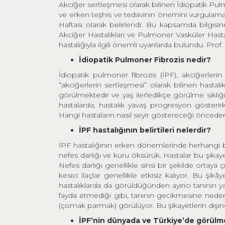
Akciğer sertleşmesi olarak bilinen İdiopatik Pulmo
ve erken teşhis ve tedavinin önemini vurgulamak
Haftası olarak belirlendi. Bu kapsamda bilg
Akciğer Hastalıkları ve Pulmoner Vasküler Hast
hastalığıyla ilgili önemli uyarılarda bulundu. Prof
İdiopatik Pulmoner Fibrozis nedir?
İdiopatik pulmoner fibrozis (İPF), akciğerlerin
“akciğerlerin sertleşmesi” olarak bilinen hastalık
görülmektedir ve yaş ilerledikçe görülme sıklığı 
hastalarda, hastalık yavaş progresyon gösterirk
Hangi hastaların nasıl seyir göstereceği öncede
İPF hastalığının belirtileri nelerdir?
İPF hastalığının erken dönemlerinde herhangi bir 
nefes darlığı ve kuru öksürük. Hastalar bu şikaye
Nefes darlığı genellikle sinsi bir şekilde ortaya 
kesici ilaçlar genellikle etkisiz kalıyor. Bu şik
hastalıklarda da görüldüğünden ayırıcı tanının y
fayda etmediği gibi, tanının gecikmesine neden
(çomak parmak) görülüyor. Bu şikayetlerin dışında
İPF’nin dünyada ve Türkiye’de görülme 