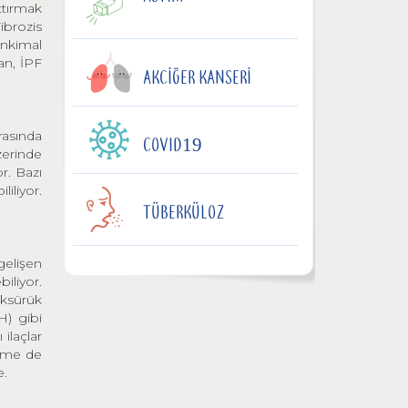
rttırmak
ibrozis
ankimal
an, İPF
AKCIĞER KANSERI
rasında
COVID19
zerinde
r. Bazı
iliyor.
TÜBERKÜLOZ
gelişen
iliyor.
 Öksürük
H) gibi
ilaçlar
leme de
e.