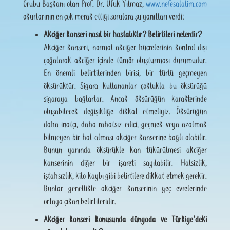
Grubu Başkanı olan Prof. Dr. Ufuk Yılmaz,
www.nefesalalim.com
okurlarının en çok merak ettiği sorulara şu yanıtları verdi:
Akciğer kanseri nasıl bir hastalıktır? Belirtileri nelerdir?
Akciğer kanseri, normal akciğer hücrelerinin kontrol dışı
çoğalarak akciğer içinde tümör oluşturması durumudur.
En önemli belirtilerinden birisi, bir türlü geçmeyen
öksürüktür. Sigara kullananlar çoklukla bu öksürüğü
sigaraya bağlarlar. Ancak öksürüğün karakterinde
oluşabilecek değişikliğe dikkat etmeliyiz. Öksürüğün
daha inatçı, daha rahatsız edici, geçmek veya azalmak
bilmeyen bir hal alması akciğer kanserine bağlı olabilir.
Bunun yanında öksürükle kan tükürülmesi akciğer
kanserinin diğer bir işareti sayılabilir. Halsizlik,
iştahsızlık, kilo kaybı gibi belirtilere dikkat etmek gerekir.
Bunlar genellikle akciğer kanserinin geç evrelerinde
ortaya çıkan belirtileridir.
Akciğer kanseri konusunda dünyada ve Türkiye’deki