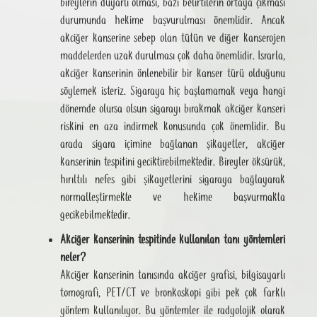
bireylerin duyarlı olması, bazı belirtilerin ortaya çıkması
durumunda hekime başvurulması önemlidir. Ancak
akciğer kanserine sebep olan tütün ve diğer kanserojen
maddelerden uzak durulması çok daha önemlidir. Israrla,
akciğer kanserinin önlenebilir bir kanser türü olduğunu
söylemek isteriz. Sigaraya hiç başlamamak veya hangi
dönemde olursa olsun sigarayı bırakmak akciğer kanseri
riskini en aza indirmek konusunda çok önemlidir. Bu
arada sigara içimine bağlanan şikayetler, akciğer
kanserinin tespitini geciktirebilmektedir. Bireyler öksürük,
hırıltılı nefes gibi şikayetlerini sigaraya bağlayarak
normalleştirmekte ve hekime başvurmakta
gecikebilmektedir.
Akciğer kanserinin tespitinde kullanılan tanı yöntemleri
neler?
Akciğer kanserinin tanısında akciğer grafisi, bilgisayarlı
tomografi, PET/CT ve bronkoskopi gibi pek çok farklı
yöntem kullanılıyor. Bu yöntemler ile radyolojik olarak