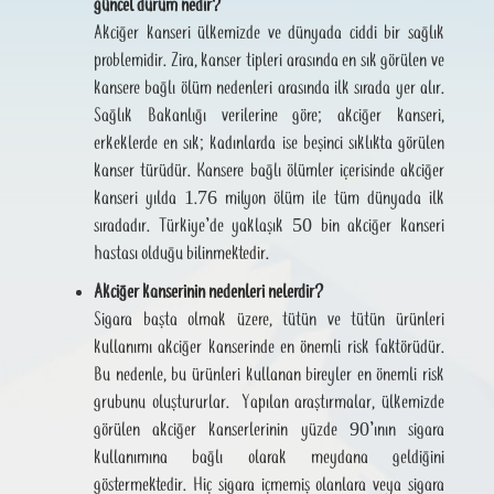
güncel durum nedir?
Akciğer kanseri ülkemizde ve dünyada ciddi bir sağlık
problemidir. Zira, kanser tipleri arasında en sık görülen ve
kansere bağlı ölüm nedenleri arasında ilk sırada yer alır.
Sağlık Bakanlığı verilerine göre; akciğer kanseri,
erkeklerde en sık; kadınlarda ise beşinci sıklıkta görülen
kanser türüdür. Kansere bağlı ölümler içerisinde akciğer
kanseri yılda 1.76 milyon ölüm ile tüm dünyada ilk
sıradadır. Türkiye’de yaklaşık 50 bin akciğer kanseri
hastası olduğu bilinmektedir.
Akciğer kanserinin nedenleri nelerdir?
Sigara başta olmak üzere, tütün ve tütün ürünleri
kullanımı akciğer kanserinde en önemli risk faktörüdür.
Bu nedenle, bu ürünleri kullanan bireyler en önemli risk
grubunu oluştururlar. Yapılan araştırmalar, ülkemizde
görülen akciğer kanserlerinin yüzde 90’ının sigara
kullanımına bağlı olarak meydana geldiğini
göstermektedir. Hiç sigara içmemiş olanlara veya sigara