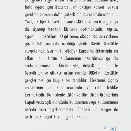
içmeyenler veya sigara içmeyi bırakmış olanlara göre,
hala sigara içen kişilerde yeni akciğer kanseri vakası
görülme oranının daha yüksek olduğu unutulmamalıdır.
Yani, akciğer kanseri gelişme riski hiç sigara içmeyen ya
da sigarayı bırakan kişilerde azalmaktadır. Ayrıca,
sigarayı bıraktıktan 10 yıl sonra, akciğer kanseri riskinin
yüzde 50 oranında azaldığı görülmektedir. Özellikle
vurgulamak isterim ki, akciğer kanserini önlemenin en
etkin yolu, tütün kullanımının azaltılması ya da
sonlandırılmasıdır. Günümüzde, değişik yöntemlerle
özendirilen ve gittikçe artan nargile tüketimi özellikle
gençlerimiz için büyük bir tehditdir. Elektronik sigara
endüstrinin bir kandırmacasıdır ve ciddi tehlike
içermektedir. Bu nedenle tütün ve tüm tütün ürünlerinin
kapalı veya açık alanlarda kullanımını veya kullanımının
özendirilmesi engellenmelidir. Sağlıklı bir akciğer ile
geçirilecek hayat, her bireyin hakkıdır.
Paylaş
|