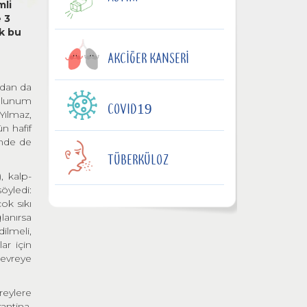
mli
 3
ak bu
AKCIĞER KANSERI
ndan da
olunum
COVID19
Yılmaz,
n hafif
ünde de
TÜBERKÜLOZ
, kalp-
söyledi:
ok sıkı
lanırsa
dilmeli,
ar için
devreye
reylere
antina,