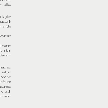
r. Ülkü
kişiler
astalık
rleriyle
reylerin
almanın
en biri
ı devam
maz, şu
 salgın
Kore ve
enfekte
tusunda
 olarak
olmanın