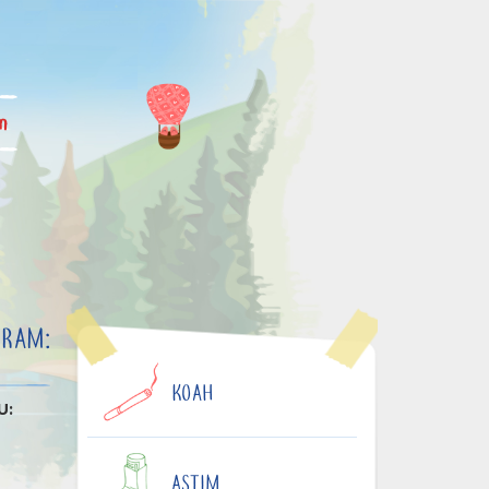
im
VRAM:
KOAH
U:
ASTIM