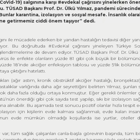
Vid-19) salgınına karşı #evdekal çağrısını yinelerken öne
du. TÜSAD Başkanı Prof. Dr. Ülkü Yılmaz, pandemi sürecinde
unlar karantina, izolasyon ve sosyal mesafe. İnsanlık olar
ine getirmemiz ciddi önem taşıyor” dedi.
gını ile mücadele ederken bir yandan hastalığın tedavisi diğer ya
şıyor. Bu doğrultuda #EvdeKal çağrısını yineleyen Türkiye S
gilendirmelerine de devam ediyor. TÜSAD Başkanı Prof. Dr. Ülkü 
rüs ile enfekte olanların yüzde 81 gibi çok büyük bir bölümünü
ken yüzde 18’inde akciğer enfeksiyon tablosu ve yüzde 5'lik bölüm
 çıktığını hatırlattı.
arı (ağır astım, kronik obstrüktif akciğer hastalığı, bronşektazi)
stalıklar varlığında daha ağır seyrettiğini belirten Yılmaz, şunları 
n çok daha fazla olduğu ortaya konmuştur. Eğer gerekli önlemler ç
tü’nün önerdiği gibi çok sayıda test yapılıp, sıkı bir izolasyon sağ
na alınabilir. Bu aşamada test sonucu pozitif olanlar hızla tespit e
 İzolasyon için kişilerin evde kalması sağlanmalı, evde kalan insanl
syonun evde mümkün olmadığı koşullarda ise yurtlar, oteller 
r; tüm sağlık çalışanları canla-başla görevinin başında, tüm bi
üzerinde durulması gereken 3 anahtar kavramı şöyle sıraladı: Kar