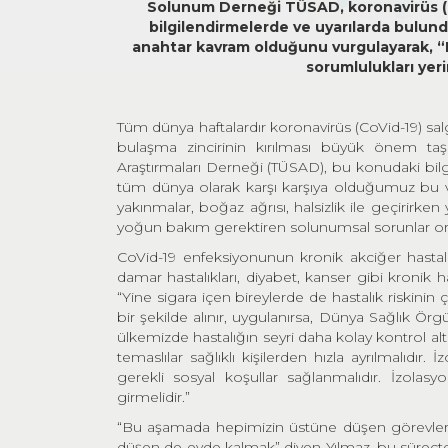
Solunum Derneği TÜSAD, koronavirüs (Co
bilgilendirmelerde ve uyarılarda bulun
anahtar kavram olduğunu vurgulayarak, “B
sorumlulukları yer
Tüm dünya haftalardır koronavirüs (CoVid-19) sal
bulaşma zincirinin kırılması büyük önem ta
Araştırmaları Derneği (TÜSAD), bu konudaki bil
tüm dünya olarak karşı karşıya olduğumuz bu vi
yakınmalar, boğaz ağrısı, halsizlik ile geçirir
yoğun bakım gerektiren solunumsal sorunlar ortaya
CoVid-19 enfeksiyonunun kronik akciğer hastalıkl
damar hastalıkları, diyabet, kanser gibi kronik ha
“Yine sigara içen bireylerde de hastalık riskini
bir şekilde alınır, uygulanırsa, Dünya Sağlık Örgü
ülkemizde hastalığın seyri daha kolay kontrol altı
temaslılar sağlıklı kişilerden hızla ayrılmalıdır.
gerekli sosyal koşullar sağlanmalıdır. İzola
girmelidir.”
“Bu aşamada hepimizin üstüne düşen görevler va
düşen de evde kalmak” diyen Yılmaz, bu süreçte 