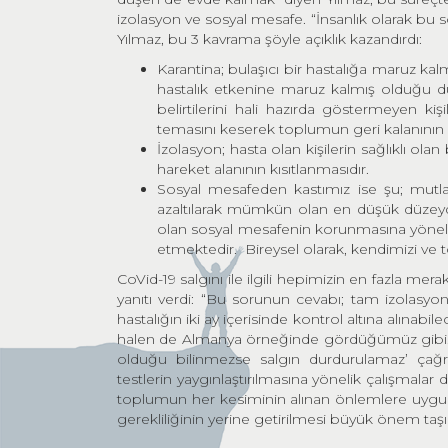
izolasyon ve sosyal mesafe. “İnsanlık olarak bu 
Yılmaz, bu 3 kavrama şöyle açıklık kazandırdı:
Karantina; bulaşıcı bir hastalığa maruz kalmı
hastalık etkenine maruz kalmış olduğu d
belirtilerini hali hazırda göstermeyen kiş
temasını keserek toplumun geri kalanının ha
İzolasyon; hasta olan kişilerin sağlıklı ola
hareket alanının kısıtlanmasıdır.
Sosyal mesafeden kastımız ise şu; mutl
azaltılarak mümkün olan en düşük dü
olan sosyal mesafenin korunmasına yönelik
etmektedir. Bireysel olarak, kendimizi v
CoVid-19 salgını ile ilgili hepimizin en fazla mer
yanıtı verdi: “Bu sorunun cevabı; tam izolasyond
hastalığın iki ay içerisinde kontrol altına alına
halen de Almanya örneğinde gördüğümüz gibi. 
olduğu bilinmezse salgın durdurulamaz’ çağr
testlerin yaygınlaştırılmasına yönelik çalışmalar
toplumun her kesiminin alınan önlemlere uygu
gerekliliğinin yerine getirilmesi büyük önem taş