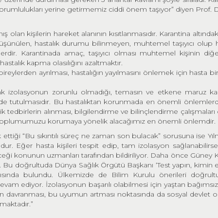
sorumlulukları yerine getirmemiz ciddi önem taşıyor” diyen Prof. D
ş olan kişilerin hareket alanının kısıtlanmasıdır. Karantina altındaki 
üşünülen, hastalık durumu bilinmeyen, muhtemel taşıyıcı olup h
ilerdir. Karantinada amaç, taşıyıcı olması muhtemel kişinin diğe
stalık kapma olasılığını azaltmaktır.
n bireylerden ayrılması, hastalığın yayılmasını önlemek için hasta bi
ak izolasyonun zorunlu olmadığı, temasın ve etkene maruz k
zeyde tutulmasıdır. Bu hastalıktan korunmada en önemli önlemlerd
 tedbirlerin alınması, bilgilendirme ve bilinçlendirme çalışmalar
e toplumumuzu korumaya yönelik alacağımız en önemli önlemdir.
ak ettiği “Bu sıkıntılı süreç ne zaman son bulacak” sorusuna ise Yıl
ur. Eğer hasta kişileri tespit edip, tam izolasyon sağlanabilirse
bileceği konunun uzmanları tarafından bildiriliyor. Daha önce Güney 
Bu doğrultuda Dünya Sağlık Örgütü Başkanı ‘Test yapın, kimin 
ısında bulundu. Ülkemizde de Bilim Kurulu önerileri doğrul
 devam ediyor. İzolasyonun başarılı olabilmesi için yaştan bağımsız
n davranması, bu uyumun artması noktasında da sosyal devlet 
ımaktadır.”