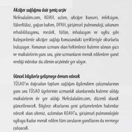
Akciğer sağlığına dair geniş arşiv
Nefesalalim.com, KOAH, astım, akciğer kanseri, infeksiyon,
tüberküloz, yoğun bakım, DPAH, girişimsel pulmonoloji, solunum
rehabilitasyonu, meslek, tütün, inhalasyon ve uyku gibi
kategorilerde akciğer sağlığı konusundaki içerikleriyle okurlarla
buluşuyor. Konunun uzmanı olan hekimlerce kaleme alınan yazı
ve makalelerin yanı sıra, yine uzmanların merak edilenlere yanıt
verdiği videolar da sitenin arşivinde yer alıyor.
Güncel bilgilerle gelişmeye devam edecek
TÜSAD’ın doğrudan toplum sağlığını ilgilendiren çalışmalarının
yanı sıra TÜSAD üyelerinin uzmanlık alanlarında kaleme aldığı
makalelerin de yer aldığı Nefeslalalim.com, düzenli olarak
güncellenecek. Böylece okurlarını yeni gelişmelerden haberdar
edecek olan sitemiz, astımdan KOAH’a, girişimsel pulmonolojide
uykuya kadar merak edilen tüm soruların yanıtlarını da vermeye
çalışacak.