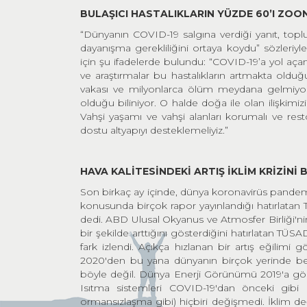
BULA
Ş
ICI HASTALIKLARIN Y
Ü
ZDE 60
’I ZOO
“Dünyanın COVID-19 salgına verdiği yanıt, topl
dayanışma gerekliliğini ortaya koydu” sözler
için şu ifadelerde bulundu: “COVID-19’a yol açan 
ve araştırmalar bu hastalıkların artmakta olduğ
vakası ve milyonlarca ölüm meydana gelmiyor. 
olduğu biliniyor. O halde doğa ile olan ilişkimizi 
Vahşi yaşamı ve vahşi alanları korumalı ve res
dostu altyapıyı desteklemeliyiz.”
HAVA KAL
İTESİ
NDEK
İ
ARTI
Ş İ
KL
İ
M KR
İ
Z
İ
N
İ
Son birkaç ay içinde, dünya koronavirüs pandemis
konusunda birçok rapor yayınlandığı hatırlatan T
dedi. ABD Ulusal Okyanus ve Atmosfer Birliği'nin
bir şekilde arttığını gösterdiğini hatırlatan TÜSA
fark izlendi. Açıkça hızlanan bir artış eğilimi gö
2020'den bu yana dünyanın birçok yerinde beli
böyle değil. Dünya Enerji Görünümü 2019'a göre; 
Isıtma sistemleri COVID-19'dan önceki gibi çal
ormansızlaşma gibi) hiçbiri değişmedi. İklim deği