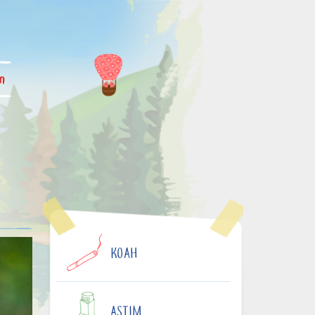
im
KOAH
ASTIM