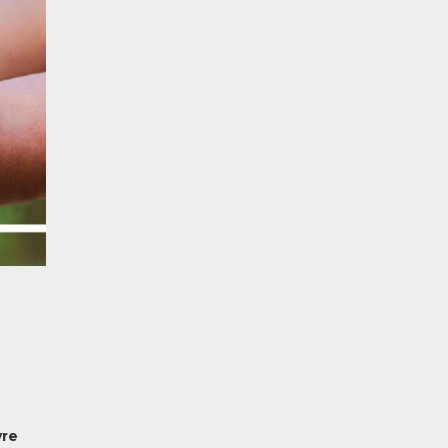
İ
vre