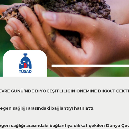
EVRE G
Ü
N
Ü’
NDE B
İ
YO
Ç
E
Şİ
TL
İ
L
İĞİ
N
Ö
NEM
İ
NE D
İ
KKAT
Ç
EKT
egen sa
ğ
l
ığı arasındaki
ba
ğ
lant
ıyı hatırlattı.
egen sa
ğ
l
ığı
aras
ı
ndaki ba
ğ
lant
ı
ya dikkat
ç
ekilen D
ü
nya
Ç
e