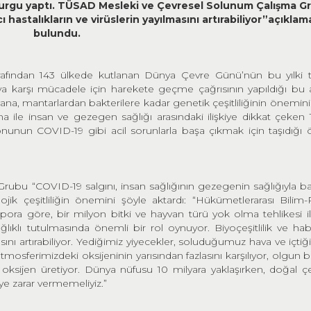
urgu yapt
ı
. T
Ü
SAD Mesleki ve
Ç
evresel Solunum
Ç
al
ış
ma G
c
ı
hastal
ı
klar
ı
n ve vir
ü
slerin yay
ı
lmas
ı
n
ı
art
ı
rabiliyor
”açıklam
bulundu.
rafından 143 ülkede kutlanan Dünya Çevre Günü’nün bu yılki 
aya karşı mücadele için harekete geçme çağrısının yapıldığı bu 
a, mantarlardan bakterilere kadar genetik çeşitliliğinin önemini
ile insan ve gezegen sağlığı arasındaki ilişkiye dikkat çeken 
nunun COVID-19 gibi acil sorunlarla başa çıkmak için taşıdığ
u “COVID-19 salgını, insan sağlığının gezegenin sağlığıyla bağ
ojik çeşitliliğin önemini şöyle aktardı: “Hükümetlerarası Bilim-P
pora göre, bir milyon bitki ve hayvan türü yok olma tehlikesi il
lıklı tutulmasında önemli bir rol oynuyor. Biyoçeşitlilik ve habi
lmasını artırabiliyor. Yediğimiz yiyecekler, soluduğumuz hava ve içti
tmosferimizdeki oksijeninin yarısından fazlasını karşılıyor, olgun b
 oksijen üretiyor. Dünya nüfusu 10 milyara yaklaşırken, doğal ç
ye zarar vermemeliyiz.”