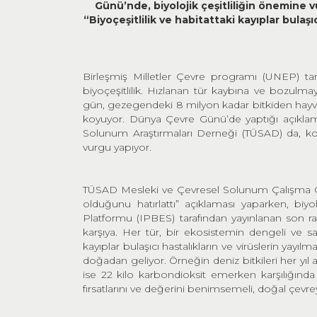
G
ü
n
ü’
nde, biyolojik
ç
e
ş
itlili
ğ
in
ö
nemine v
“
Biyo
ç
e
ş
itlilik ve habitattaki kay
ı
plar bula
şı
Birleşmiş Milletler Çevre programı (UNEP) ta
biyoçeşitlilik. Hızlanan tür kaybına ve bozulm
gün, gezegendeki 8 milyon kadar bitkiden hayvan
koyuyor. Dünya Çevre Günü’de yaptığı açıklama 
Solunum Araştırmaları Derneği (TÜSAD) da, ko
vurgu yapıyor.
TÜSAD Mesleki ve Çevresel Solunum Çalışma Grub
olduğunu hatırlattı” açıklaması yaparken, biyol
Platformu (IPBES) tarafından yayınlanan son ra
karşıya. Her tür, bir ekosistemin dengeli ve sağ
kayıplar bulaşıcı hastalıkların ve virüslerin yayı
doğadan geliyor. Örneğin deniz bitkileri her yıl a
ise 22 kilo karbondioksit emerken karşılığında
fırsatlarını ve değerini benimsemeli, doğal çevre