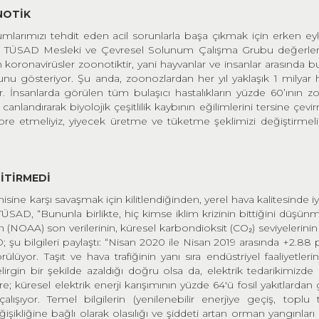
NOTİ
K
umlarımızı tehdit eden acil sorunlarla başa çıkmak için erken e
iyle TÜSAD Mesleki ve Çevresel Solunum Çalışma Grubu değerl
koronavirüsler zoonotiktir, yani hayvanlar ve insanlar arasında bul
unu gösteriyor. Şu anda, zoonozlardan her yıl yaklaşık 1 milyar h
İnsanlarda görülen tüm bulaşıcı hastalıkların yüzde 60’ının z
canlandırarak biyolojik çeşitlilik kaybının eğilimlerini tersine çevir
tore etmeliyiz, yiyecek üretme ve tüketme şeklimizi değiştirmeli
B
İ
T
İ
RMED
İ
ine karşı savaşmak için kilitlendiğinden, yerel hava kalitesinde i
ÜSAD, “Bununla birlikte, hiç kimse iklim krizinin bittiğini düşün
 (NOAA) son verilerinin, küresel karbondioksit (CO₂) seviyelerinin
D; şu bilgileri paylaştı: “Nisan 2020 ile Nisan 2019 arasında +2.88 
rülüyor. Taşıt ve hava trafiğinin yanı sıra endüstriyel faaliyetleri
rgin bir şekilde azaldığı doğru olsa da, elektrik tedarikimizd
küresel elektrik enerji karışımının yüzde 64'ü fosil yakıtlardan g
ışıyor. Temel bilgilerin (yenilenebilir enerjiye geçiş, toplu 
şikliğine bağlı olarak olasılığı ve şiddeti artan orman yangınları e