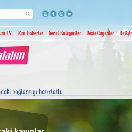
um TV
Tüm Haberler
Genel Kategoriler
Destekleyenler
İletiş
daki bağlantıyı hatırlattı.