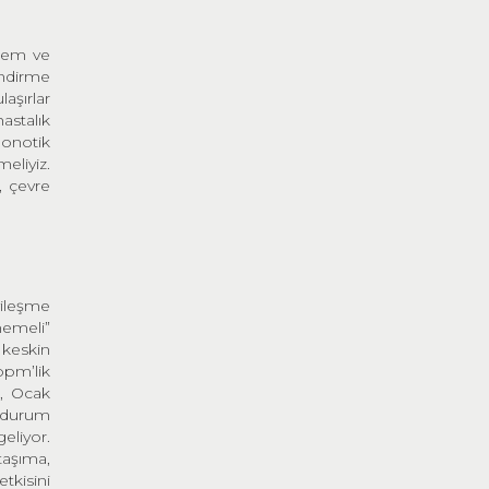
ylem ve
endirme
aşırlar
astalık
oonotik
meliyiz.
, çevre
yileşme
memeli”
 keskin
ppm’lik
n, Ocak
e durum
eliyor.
taşıma,
tkisini