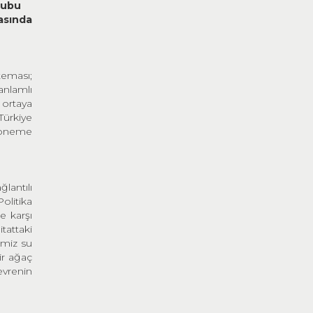
rubu
asında
teması;
anlamlı
 ortaya
Türkiye
ı öneme
lantılı
olitika
e karşı
tattaki
ğimiz su
ir ağaç
evrenin