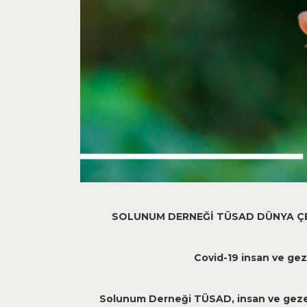
SOLUNUM DERNE
Ğİ
T
Ü
SAD D
Ü
NYA
Ç
Covid-19 insan ve
gez
Solunum Derne
ğ
i T
Ü
SAD, insan ve gez