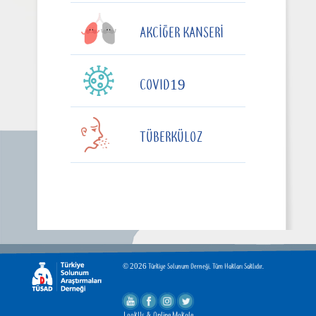
AKCIĞER KANSERI
COVID19
TÜBERKÜLOZ
© 2026 Türkiye Solunum Derneği. Tüm Hakları Saklıdır.
LookUs
&
Online Makale