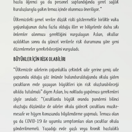
hasta öğrenci ya da personel saptandığında yerel sağlık
kuruluşlarıyla yakın temas içinde olunması öneriliyor.”
Ülkemizdeki genel veriler düşük riski göstermekle birlikte vaka
yoğunluğunun daha fazla olduğu iller ve bölgelerde daha sıkı
önlemler alınması gerektiğini vurgulayan Aslan, okullar
açıldıktan sonra da güncel verilerle risk durumuna göre yeni
düzenlemeler gerekebileceğini vurguladı.
BÜYÜKLER İÇİN RİSK OLABİLİR!
“Ülkemizde ailelerin çoğunlukla çekirdek aile yerine geniş aile
yapısında olduğu göz önünde bulundurulduğunda okula giden
çocukların evde yaşayan büyükleri için risk oluşturabileceği
akılda tutulmalı” diyen Aslan, bu noktada yapılması gerekenleri
şöyle sıraladı: “Çocuklarda büyük oranda pandemi bilinci
oluştuğu düşünülse de aileler okula gidecek çocuklara maske-
mesafe ve hijyen konusunda bilgilendirme yapmalı. Teması olan
ya da COVID-19 ile uyumlu semptomları olan çocuklar okula
gönderilmemeli. Yaşadığı evde yaşlı veya kronik hastalıklı