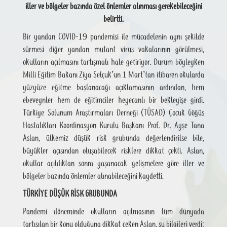
iller ve bölgeler bazında özel önlemler alınması gerekebileceğini
belirtti.
Bir yandan COVID-19 pandemisi ile mücadelenin aynı şekilde
sürmesi diğer yandan mutant virus vakalarının görülmesi,
okulların açılmasını tartışmalı hale getiriyor. Durum böyleyken
Milli Eğitim Bakanı Ziya Selçuk’un 1 Mart’tan itibaren okularda
yüzyüze eğitme başlanacağı açıklamasının ardından, hem
ebeveynler hem de eğitimciler heyecanlı bir bekleyişe girdi.
Türkiye Solunum Araştırmaları Derneği (TÜSAD) Çocuk Göğüs
Hastalıkları Koordinasyon Kurulu Başkanı Prof. Dr. Ayşe Tana
Aslan, ülkemiz düşük risk grubunda değerlendirilse bile,
büyükler açısından oluşabilecek risklere dikkat çekti. Aslan,
okullar açıldıktan sonra yaşanacak gelişmelere göre iller ve
bölgeler bazında önlemler alınabileceğini kaydetti.
TÜRKİYE DÜŞÜK RİSK GRUBUNDA
Pandemi döneminde okulların açılmasının tüm dünyada
tartışılan bir konu olduğuna dikkat çeken Aslan, şu bilgileri verdi: