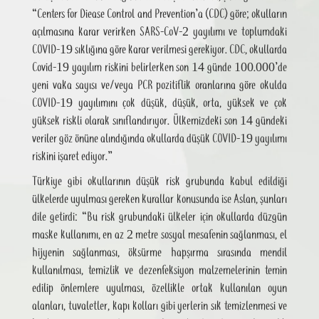
“Centers for Diease Control and Prevention’a (CDC) göre; okulların
açılmasına karar verirken SARS-CoV-2 yayılımı ve toplumdaki
COVID-19 sıklığına göre karar verilmesi gerekiyor. CDC, okullarda
Covid-19 yayılım riskini belirlerken son 14 günde 100.000’de
yeni vaka sayısı ve/veya PCR pozitiflik oranlarına göre okulda
COVID-19 yayılımını çok düşük, düşük, orta, yüksek ve çok
yüksek riskli olarak sınıflandırıyor. Ülkemizdeki son 14 gündeki
veriler göz önüne alındığında okullarda düşük COVID-19 yayılımı
riskini işaret ediyor.”
Türkiye gibi okullarının düşük risk grubunda kabul edildiği
ülkelerde uyulması gereken kurallar konusunda ise Aslan, şunları
dile getirdi: “Bu risk grubundaki ülkeler için okullarda düzgün
maske kullanımı, en az 2 metre sosyal mesafenin sağlanması, el
hijyenin sağlanması, öksürme hapşırma sırasında mendil
kullanılması, temizlik ve dezenfeksiyon malzemelerinin temin
edilip önlemlere uyulması, özellikle ortak kullanılan oyun
alanları, tuvaletler, kapı kolları gibi yerlerin sık temizlenmesi ve