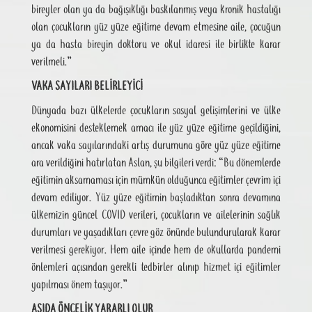
bireyler olan ya da bağışıklığı baskılanmış veya kronik hastalığı
olan çocukların yüz yüze eğitime devam etmesine aile, çocuğun
ya da hasta bireyin doktoru ve okul idaresi ile birlikte karar
verilmeli.”
VAKA SAYILARI BELİRLEYİCİ
Dünyada bazı ülkelerde çocukların sosyal gelişimlerini ve ülke
ekonomisini desteklemek amacı ile yüz yüze eğitime geçildiğini,
ancak vaka sayılarındaki artış durumuna göre yüz yüze eğitime
ara verildiğini hatırlatan Aslan, şu bilgileri verdi: “Bu dönemlerde
eğitimin aksamaması için mümkün olduğunca eğitimler çevrim içi
devam ediliyor. Yüz yüze eğitimin başladıktan sonra devamına
ülkemizin güncel COVID verileri, çocukların ve ailelerinin sağlık
durumları ve yaşadıkları çevre göz önünde bulundurularak karar
verilmesi gerekiyor. Hem aile içinde hem de okullarda pandemi
önlemleri açısından gerekli tedbirler alınıp hizmet içi eğitimler
yapılması önem taşıyor.”
AŞIDA ÖNCELİK YARARLI OLUR