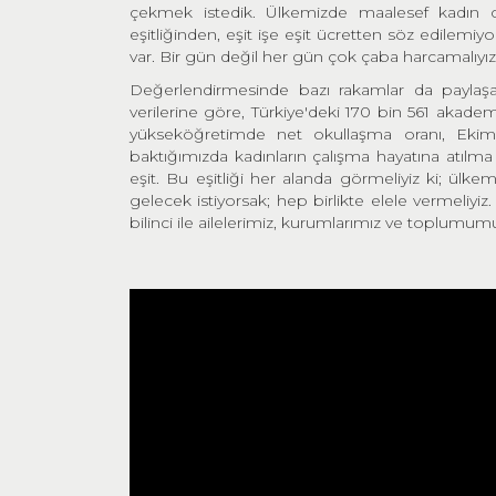
çekmek istedik. Ülkemizde maalesef kadın ci
eşitliğinden, eşit işe eşit ücretten söz edilem
var. Bir gün değil her gün çok çaba harcamalıyız
Değerlendirmesinde bazı rakamlar da paylaşa
verilerine göre, Türkiye'deki 170 bin 561 akadem
yükseköğretimde net okullaşma oranı, Ekim
baktığımızda kadınların çalışma hayatına atılm
eşit. Bu eşitliği her alanda görmeliyiz ki; ülkem
gelecek istiyorsak; hep birlikte elele vermeliyi
bilinci ile ailelerimiz, kurumlarımız ve toplumumu