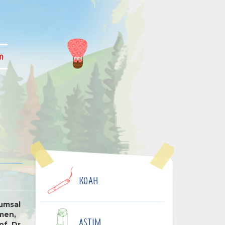
im
KOAH
lumsal
tmen,
ASTIM
of. Dr.