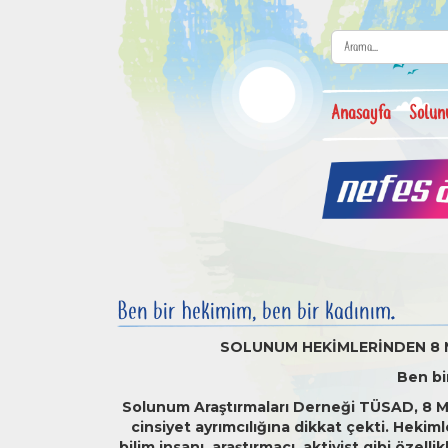
Anasayfa
Solun
Ben bir hekimim, ben bir kadınım…
SOLUNUM HEKİMLERİNDEN 8 
Ben bi
Solunum Araştırmaları Derneği TÜSAD, 8 Mar
cinsiyet ayrımcılığına dikkat çekti. Heki
bilim insanı, araştırmacı, aktivist gibi özell