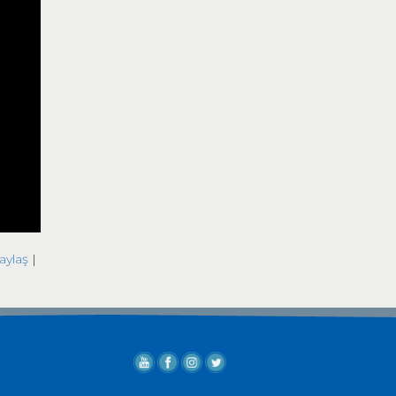
aylaş
|