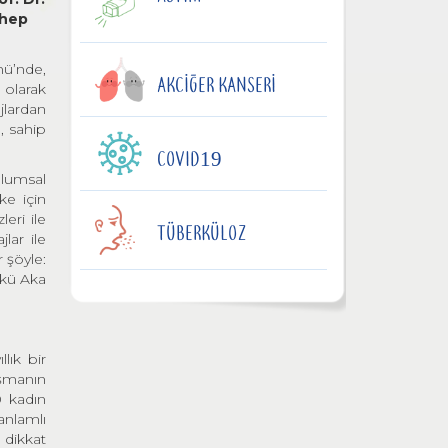
 hep
nü’nde,
AKCIĞER KANSERI
 olarak
jlardan
, sahip
COVID19
plumsal
ke için
eri ile
TÜBERKÜLOZ
lar ile
 şöyle:
lkü Aka
lık bir
ışmanın
0 kadın
anlamlı
 dikkat