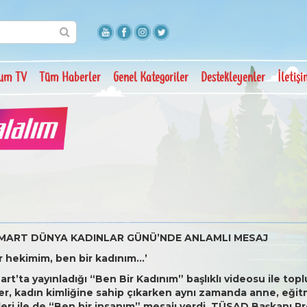
um TV
Tüm Haberler
Genel Kategoriler
Destekleyenler
İletiş
MART DÜNYA KADINLAR GÜNÜ’NDE ANLAMLI MESAJ
r hekimim, ben bir kadınım…’
t’ta yayınladığı “Ben Bir Kadınım” başlıklı videosu ile top
mler, kadın kimliğine sahip çıkarken aynı zamanda anne, eği
ikleri ile de “Ben bir insanım” mesajı verdi. TÜSAD Başkanı Pr