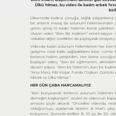
Ülkü Yılmaz, bu video ile kadın-erkek fırs
bir
Ülkemizde kadına, çocuğa, sağlık çalışanlarına
bir anlamlı mesaj da solunum hekimlerinden g
görev almış 10 kadın hekimin kendi çektikleri 
oluşan video “Ben Bir Kadınım” ismini taşıyor. 
oldukları diğer özellikleri de paylaşarak cinsiyet
Videoda kadın solunum hekimlerinin her beri bire
gelişime nasıl katkı sağladıklarını birer cümle 
binlerce hekim yetiştirdim. Her birine çocuğu
başlayan video, “Ben bir eğitmenim, aktivistim,
devam ediyor. “Ben bir hekimim, ben bir kadını
“Arzu Mirici, Filiz Koşar, Funda Coşkun, Güntül
Aktürk ve Ülkü Yılmaz.”
HER GÜN ÇABA HARCAMALIYIZ
“Ben bünyesinde binlerce solunum hekimini bu
derneğin başkanıyım” sözleri ile videonun kapa
amacını şöyle aktardı: “Öncelikle videoda, 
olduğumuzu açıklamak isterim. 8 Mart’ı çıkış n
buluyoruz. Bununla birlikte 8, 10 ya da 30, ra