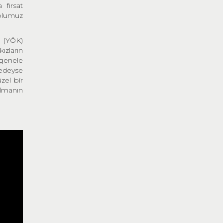
 fırsat
yolumuz
u (YÖK)
ızların
genele
redeyse
zel bir
olmanın