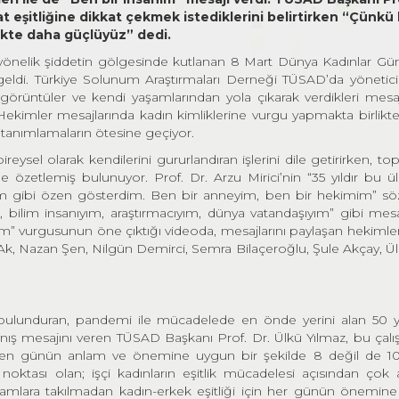
at eşitliğine dikkat çekmek istediklerini belirtirken “Çünkü
likte daha güçlüyüz” dedi.
 yönelik şiddetin gölgesinde kutlanan 8 Mart Dünya Kadınlar Gü
eldi. Türkiye Solunum Araştırmaları Derneği TÜSAD’da yönetici
görüntüler ve kendi yaşamlarından yola çıkarak verdikleri mesa
Hekimler mesajlarında kadın kimliklerine vurgu yapmakta birlikte
çi tanımlamaların ötesine geçiyor.
ysel olarak kendilerini gururlandıran işlerini dile getirirken, to
ile özetlemiş bulunuyor. Prof. Dr. Arzu Mirici’nin “35 yıldır bu ül
m gibi özen gösterdim. Ben bir anneyim, ben bir hekimim” sözl
 bilim insanıyım, araştırmacıyım, dünya vatandaşıyım” gibi mesaj
m” vurgusunun öne çıktığı videoda, mesajlarını paylaşan hekimler
ü Ak, Nazan Şen, Nilgün Demirci, Semra Bilaçeroğlu, Şule Akçay, Ü
lunduran, pandemi ile mücadelede en önde yerini alan 50 yıl
nış mesajını veren TÜSAD Başkanı Prof. Dr. Ülkü Yılmaz, bu çal
neden günün anlam ve önemine uygun bir şekilde 8 değil de 1
oktası olan; işçi kadınların eşitlik mücadelesi açısından çok 
kamlara takılmadan kadın-erkek eşitliği için her günün önemine