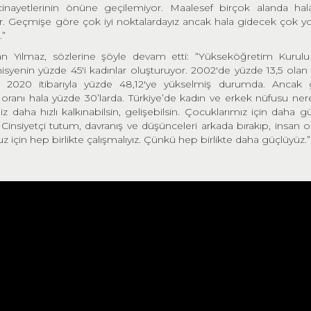
nayetlerinin önüne geçilemiyor. Maalesef birçok alanda hala
iyor. Geçmişe göre çok iyi noktalardayız ancak hala gidecek çok 
.”
n Yılmaz, sözlerine şöyle devam etti: “Yükseköğretim Kurul
isyenin yüzde 45'i kadınlar oluşturuyor. 2002'de yüzde 13,5 olan k
 2020 itibarıyla yüzde 48,12'ye yükselmiş durumda. Ancak 
a oranı hala yüzde 30’larda. Türkiye’de kadın ve erkek nüfusu ne
iz daha hızlı kalkınabilsin, gelişebilsin. Çocuklarımız için daha gü
z. Cinsiyetçi tutum, davranış ve düşünceleri arkada bırakıp, insan 
z için hep birlikte çalışmalıyız. Çünkü hep birlikte daha güçlüyüz.”