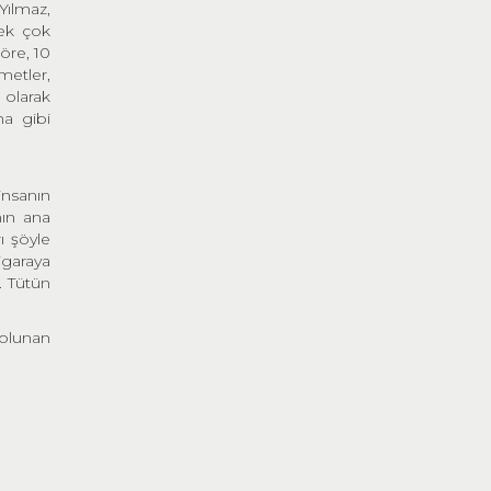
Yılmaz,
pek çok
öre, 10
metler,
 olarak
ma gibi
nsanın
nın ana
ı şöyle
igaraya
. Tütün
solunan