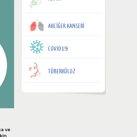
AKCIĞER KANSERI
COVID19
TÜBERKÜLOZ
ca ve
kin