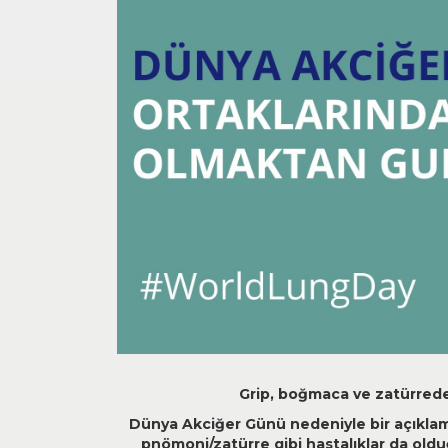
Grip, boğmaca ve zatürrede
Dünya Akciğer Günü nedeniyle bir açıklam
pnömoni/zatürre gibi hastalıklar da old