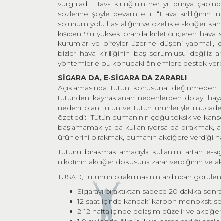
vurguladı.
Hava kirliliğinin her yıl dünya çapın
sözlerine şöyle devam etti: “Hava kirliliğinin i
solunum yolu hastalığını ve özellikle akciğer kans
kişiden 9’u yüksek oranda kirletici içeren hava 
kurumlar ve bireyler üzerine düşeni yapmalı, g
bizler hava kirliliğinin baş sorumlusu değiliz 
yöntemlerle bu konudaki önlemlere destek verebi
SİGARA DA, E-SİGARA DA ZARARLI
Açıklamasında tütün konusuna değinmeden g
tütünden kaynaklanan nedenlerden dolayı hayatı
nedeni olan tütün ve tütün ürünleriyle mücadele 
özetledi: “Tütün dumanının çoğu toksik ve kanse
başlamamak ya da kullanılıyorsa da bırakmak, akc
ürünlerini bırakmak, dumanın akciğere verdiği ha
Tütünü bırakmak amacıyla kullanımı artan e-sig
nikotinin akciğer dokusuna zarar verdiğinin ve akc
TÜSAD, tütünün bırakılmasının ardından görülen ol
Sigarayı bıraktıktan sadece 20 dakika sonra 
12 saat içinde kandaki karbon monoksit se
2-12 hafta içinde dolaşım düzelir ve akciğer 
1-9 ay içinde öksürük ve nefes darlığı azalır,