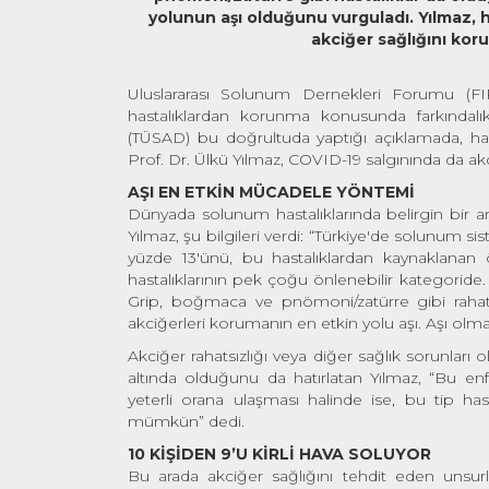
yolunun aşı olduğunu vurguladı. Yılmaz, ha
akciğer sağlığını ko
Uluslararası Solunum Dernekleri Forumu (FI
hastalıklardan korunma konusunda farkındalı
(TÜSAD) bu doğrultuda yaptığı açıklamada, ha
Prof. Dr. Ülkü Yılmaz, COVID-19 salgınında da a
AŞI EN ETKİN MÜCADELE YÖNTEMİ
Dünyada solunum hastalıklarında belirgin bir a
Yılmaz, şu bilgileri verdi: “Türkiye'de solunum si
yüzde 13'ünü, bu hastalıklardan kaynaklanan 
hastalıklarının pek çoğu önlenebilir kategor
Grip, boğmaca ve pnömoni/zatürre gibi rahats
akciğerleri korumanın en etkin yolu aşı. Aşı olm
Akciğer rahatsızlığı veya diğer sağlık sorunları
altında olduğunu da hatırlatan Yılmaz, “Bu enfe
yeterli orana ulaşması halinde ise, bu tip has
mümkün” dedi.
10 KİŞİDEN 9’U KİRLİ HAVA SOLUYOR
Bu arada akciğer sağlığını tehdit eden unsurl