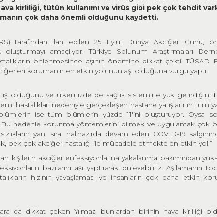
va kirliliği, tütün kullanımı ve virüs gibi pek çok tehdit var
rumanın çok daha önemli olduğunu kaydetti.
RS) tarafından ilan edilen 25 Eylül Dünya Akciğer Günü, önc
k oluşturmayı amaçlıyor. Türkiye Solunum Araştırmaları Der
stalıkların önlenmesinde aşının önemine dikkat çekti. TÜSAD 
kciğerleri korumanın en etkin yolunun aşı olduğuna vurgu yaptı.
rtış olduğunu ve ülkemizde de sağlık sistemine yük getirdiğini b
stemi hastalıkları nedeniyle gerçekleşen hastane yatışlarının tüm ya
ölümlerin ise tüm ölümlerin yüzde 11'ini oluşturuyor. Oysa 
ide. Bu nedenle korunma yöntemlerini bilmek ve uygulamak çok 
ızlıkların yanı sıra, halihazırda devam eden COVID-19 salgını
ak, pek çok akciğer hastalığı ile mücadele etmekte en etkin yol.”
 olan kişilerin akciğer enfeksiyonlarına yakalanma bakımından yüks
ksiyonların bazılarını aşı yaptırarak önleyebiliriz. Aşılamanın t
talıkların hızının yavaşlaması ve insanların çok daha etkin ko
ara da dikkat çeken Yılmaz, bunlardan birinin hava kirliliği o