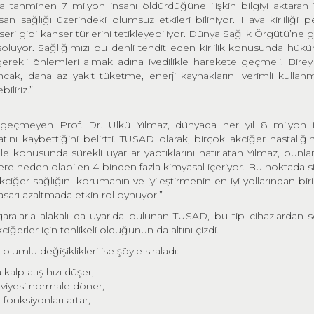
da tahminen 7 milyon insanı öldürdüğüne ilişkin bilgiyi aktaran 
nsan sağlığı üzerindeki olumsuz etkileri biliniyor. Hava kirliliği 
eri gibi kanser türlerini tetikleyebiliyor. Dünya Sağlık Örgütü’ne g
soluyor. Sağlığımızı bu denli tehdit eden kirlilik konusunda hükü
erekli önlemleri almak adına ivedilikle harekete geçmeli. Birey
ancak, daha az yakıt tüketme, enerji kaynaklarını verimli kullan
liriz.”
eçmeyen Prof. Dr. Ülkü Yılmaz, dünyada her yıl 8 milyon i
nı kaybettiğini belirtti. TÜSAD olarak, birçok akciğer hastalığı
konusunda sürekli uyarılar yaptıklarını hatırlatan Yılmaz, bunlar
re neden olabilen 4 binden fazla kimyasal içeriyor. Bu noktada s
iğer sağlığını korumanın ve iyileştirmenin en iyi yollarından biri
sarı azaltmada etkin rol oynuyor.”
aralarla alakalı da uyarıda bulunan TÜSAD, bu tip cihazlardan 
iğerler için tehlikeli olduğunun da altını çizdi.
umlu değişiklikleri ise şöyle sıraladı:
kalp atış hızı düşer,
viyesi normale döner,
fonksiyonları artar,