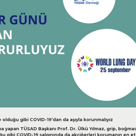
 olduğu gibi COVID-19’dan da aşıyla korunmalıyız
a yapan TÜSAD Başkanı Prof. Dr. Ülkü Yılmaz, grip, boğma
uğu gibi COVID-19 salgınında da akciğerleri korumanın en et