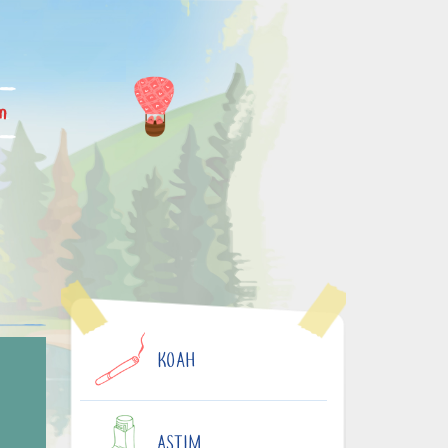
im
KOAH
ASTIM