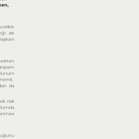
ken,
elikle
neği de
Başkanı
elirten
tışların
solunum
önemli.
ndan da
ek risk
oplumda
runması
lduğunu