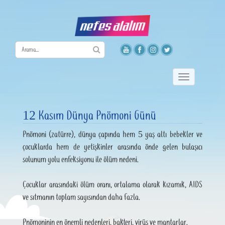
Toggle
navigation
12 Kasım Dünya Pnömoni Günü
Pnömoni (zatürre), dünya çapında hem 5 yaş altı bebekler ve
çocuklarda hem de yetişkinler arasında önde gelen bulaşıcı
solunum yolu enfeksiyonu ile ölüm nedeni.
Çocuklar arasındaki ölüm oranı, ortalama olarak kızamık, AIDS
ve sıtmanın toplam sayısından daha fazla.
Pnömoninin en önemli nedenleri, bakteri, virüs ve mantarlar.