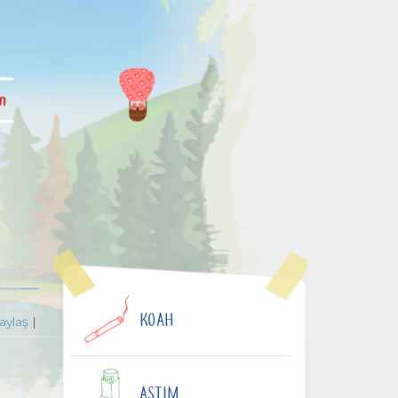
im
KOAH
aylaş
|
ASTIM